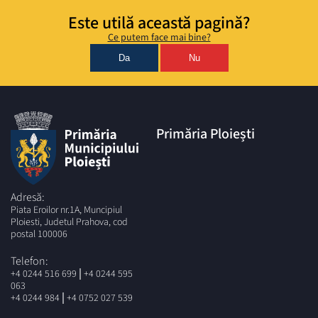
Este utilă această pagină?
Ce putem face mai bine?
Da
Nu
Primăria Ploiești
Adresă:
Piata Eroilor nr.1A, Muncipiul
Ploiesti, Judetul Prahova, cod
postal 100006
Telefon:
|
+4 0244 516 699
+4 0244 595
063
|
+4 0244 984
+4 0752 027 539