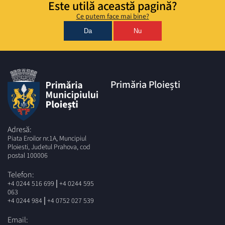
Este utilă această pagină?
Ce putem face mai bine?
Da
Nu
Primăria Ploiești
Adresă:
Piata Eroilor nr.1A, Muncipiul
Ploiesti, Judetul Prahova, cod
postal 100006
Telefon:
|
+4 0244 516 699
+4 0244 595
063
|
+4 0244 984
+4 0752 027 539
Email: