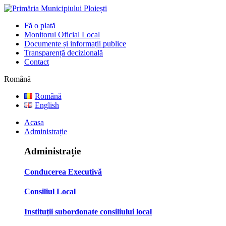
Fă o plată
Monitorul Oficial Local
Documente și informații publice
Transparență decizională
Contact
Română
Română
English
Acasa
Administrație
Administrație
Conducerea Executivă
Consiliul Local
Instituții subordonate consiliului local