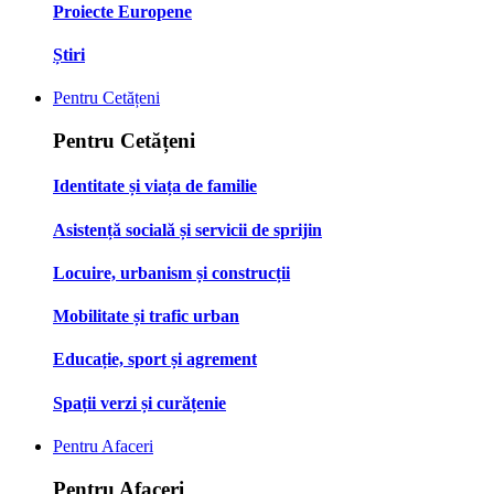
Proiecte Europene
Știri
Pentru Cetățeni
Pentru Cetățeni
Identitate și viața de familie
Asistență socială și servicii de sprijin
Locuire, urbanism și construcții
Mobilitate și trafic urban
Educație, sport și agrement
Spații verzi și curățenie
Pentru Afaceri
Pentru Afaceri