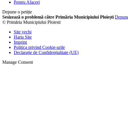
Pentru Afaceri
Depune o petiție
Sesizează o problemă către Primăria Municipiului Ploiești
Depun
© Primăria Municipiului Ploiesti
Site vechi
Harta Site
Imprint
Politica privind Cookie-urile
Declarație de Confidențialitate (UE)
Manage Consent