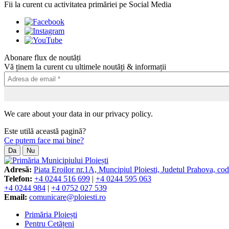
Fii la curent cu activitatea primăriei pe Social Media
Abonare flux de noutăți
Vă ținem la curent cu ultimele noutăți & informații
We care about your data in our privacy policy.
Este utilă această pagină?
Ce putem face mai bine?
Da
Nu
Adresă:
Piata Eroilor nr.1A, Muncipiul Ploiesti, Judetul Prahova, co
Telefon:
+4 0244 516 699
|
+4 0244 595 063
+4 0244 984
|
+4 0752 027 539
Email:
comunicare@ploiesti.ro
Primăria Ploiești
Pentru Cetățeni