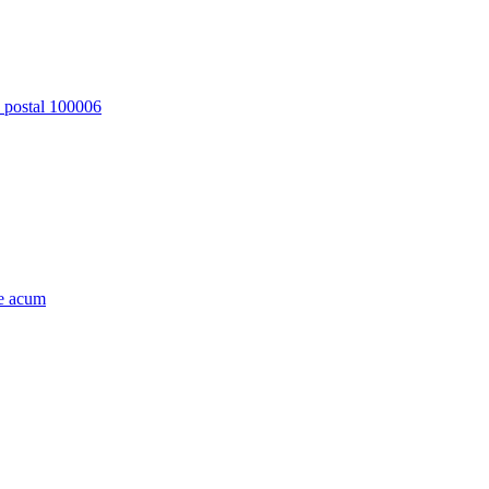
d postal 100006
e acum