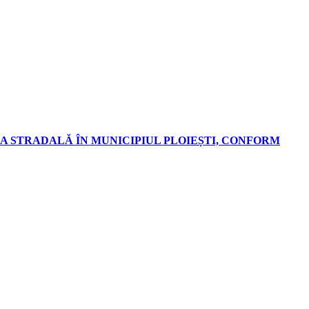
A STRADALĂ ÎN MUNICIPIUL PLOIEȘTI, CONFORM