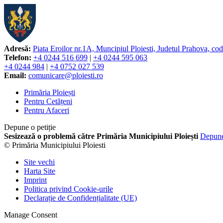
Adresă:
Piata Eroilor nr.1A, Muncipiul Ploiesti, Judetul Prahova, co
Telefon:
+4 0244 516 699
|
+4 0244 595 063
+4 0244 984
|
+4 0752 027 539
Email:
comunicare@ploiesti.ro
Primăria Ploiești
Pentru Cetățeni
Pentru Afaceri
Depune o petiție
Sesizează o problemă către Primăria Municipiului Ploiești
Depun
© Primăria Municipiului Ploiesti
Site vechi
Harta Site
Imprint
Politica privind Cookie-urile
Declarație de Confidențialitate (UE)
Manage Consent