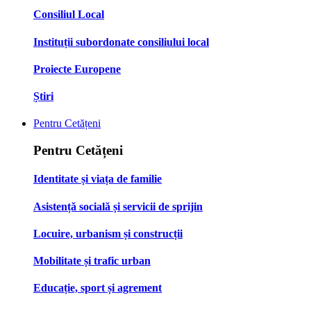
Consiliul Local
Instituții subordonate consiliului local
Proiecte Europene
Știri
Pentru Cetățeni
Pentru Cetățeni
Identitate și viața de familie
Asistență socială și servicii de sprijin
Locuire, urbanism și construcții
Mobilitate și trafic urban
Educație, sport și agrement