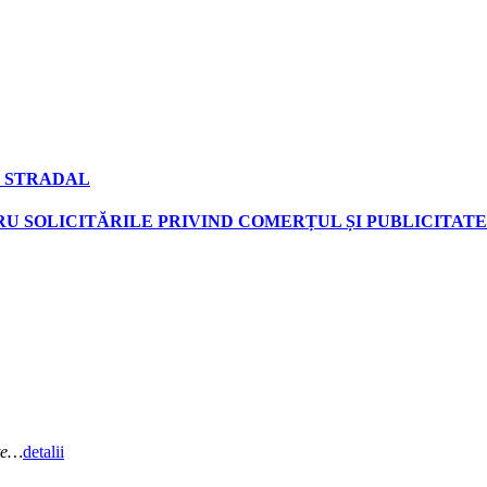
 STRADAL
U SOLICITĂRILE PRIVIND COMERȚUL ȘI PUBLICITATE
ate…
detalii