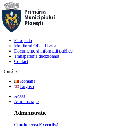
Fă o plată
Monitorul Oficial Local
Documente și informații publice
Transparență decizională
Contact
Română
Română
English
Acasa
Administrație
Administrație
Conducerea Executivă