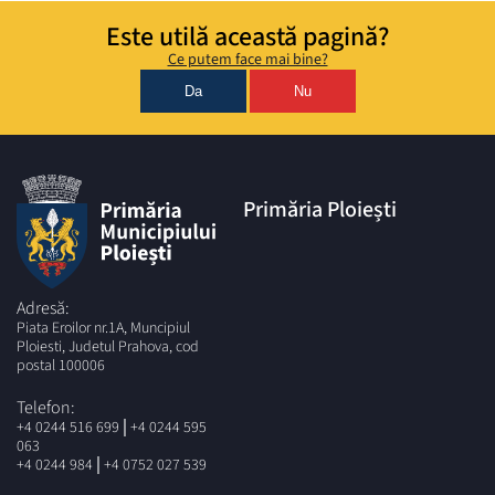
Este utilă această pagină?
Ce putem face mai bine?
Da
Nu
Primăria Ploiești
Adresă:
Piata Eroilor nr.1A, Muncipiul
Ploiesti, Judetul Prahova, cod
postal 100006
Telefon:
|
+4 0244 516 699
+4 0244 595
063
|
+4 0244 984
+4 0752 027 539