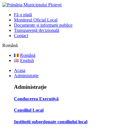
Fă o plată
Monitorul Oficial Local
Documente și informații publice
Transparență decizională
Contact
Română
Română
English
Acasa
Administrație
Administrație
Conducerea Executivă
Consiliul Local
Instituții subordonate consiliului local