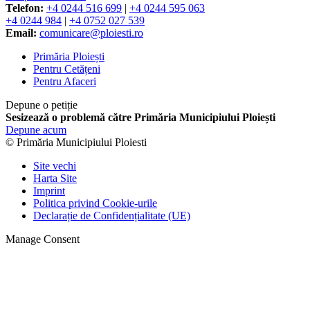
Telefon:
+4 0244 516 699
|
+4 0244 595 063
+4 0244 984
|
+4 0752 027 539
Email:
comunicare@ploiesti.ro
Primăria Ploiești
Pentru Cetățeni
Pentru Afaceri
Depune o petiție
Sesizează o problemă către Primăria Municipiului Ploiești
Depune acum
© Primăria Municipiului Ploiesti
Site vechi
Harta Site
Imprint
Politica privind Cookie-urile
Declarație de Confidențialitate (UE)
Manage Consent