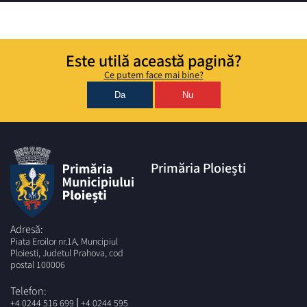
Este utilă această pagină?
Ce putem face mai bine?
Da
Nu
Primăria Ploiești
Adresă:
Piata Eroilor nr.1A, Muncipiul
Ploiesti, Judetul Prahova, cod
postal 100006
Telefon:
|
+4 0244 516 699
+4 0244 595