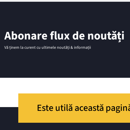
Abonare flux de noutăți
Vă ținem la curent cu ultimele noutăți & informații
Este utilă această pagin