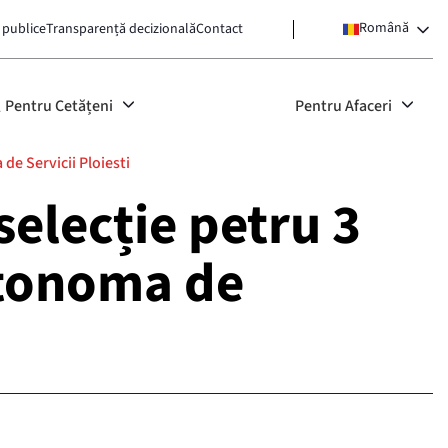
Română
 publice
Transparență decizională
Contact
Pentru Cetățeni
Pentru Afaceri
de Servicii Ploiesti
elecție petru 3
utonoma de