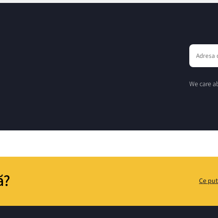
We care ab
ă?
Ce put