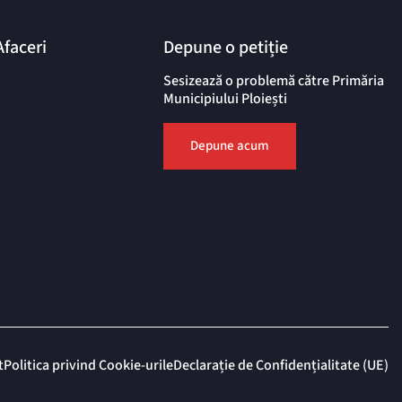
Afaceri
Depune o petiție
Sesizează o problemă către Primăria
Municipiului Ploiești
Depune acum
t
Politica privind Cookie-urile
Declarație de Confidențialitate (UE)