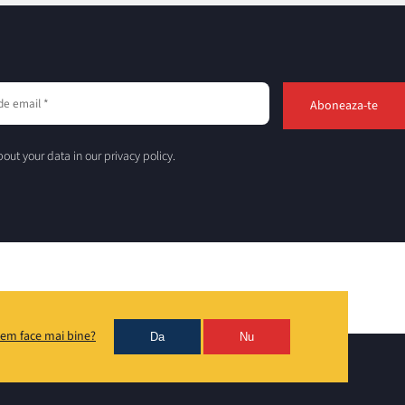
out your data in our privacy policy.
em face mai bine?
Da
Nu