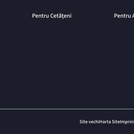
Pentru Cetățeni
Pentru 
Site vechi
Harta Site
Imprin