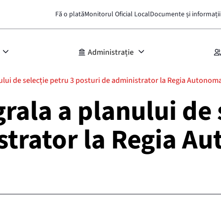
Fă o plată
Monitorul Oficial Local
Documente și informații
Administrație
ui de selecție petru 3 posturi de administrator la Regia Autonoma 
ala a planului de s
strator la Regia A