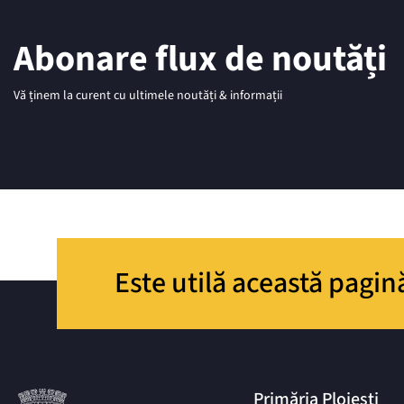
Abonare flux de noutăți
Vă ținem la curent cu ultimele noutăți & informații
Este utilă această pagin
Primăria Ploiești