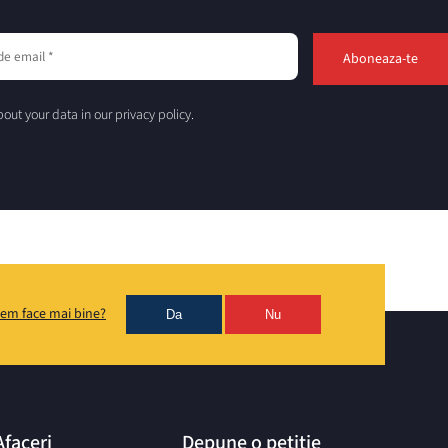
out your data in our privacy policy.
em face mai bine?
Da
Nu
Afaceri
Depune o petiție