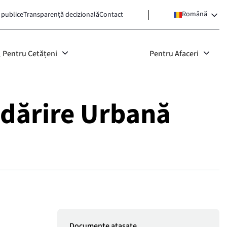
Română
 publice
Transparență decizională
Contact
Pentru Cetățeni
Pentru Afaceri
odărire Urbană
Documente atașate