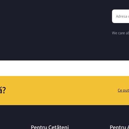
We care ab
ă?
Ce put
Pentru Cetățeni
Pentru 