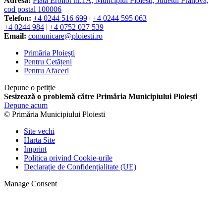
Adresă:
Piata Eroilor nr.1A, Muncipiul Ploiesti, Judetul Prahova,
cod postal 100006
Telefon:
+4 0244 516 699
|
+4 0244 595 063
+4 0244 984
|
+4 0752 027 539
Email:
comunicare@ploiesti.ro
Primăria Ploiești
Pentru Cetățeni
Pentru Afaceri
Depune o petiție
Sesizează o problemă către Primăria Municipiului Ploiești
Depune acum
© Primăria Municipiului Ploiesti
Site vechi
Harta Site
Imprint
Politica privind Cookie-urile
Declarație de Confidențialitate (UE)
Manage Consent