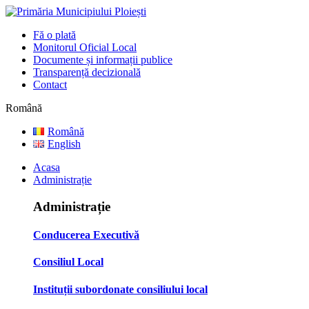
Fă o plată
Monitorul Oficial Local
Documente și informații publice
Transparență decizională
Contact
Română
Română
English
Acasa
Administrație
Administrație
Conducerea Executivă
Consiliul Local
Instituții subordonate consiliului local