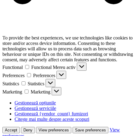
To provide the best experiences, we use technologies like cookies to
store and/or access device information. Consenting to these
technologies will allow us to process data such as browsing
behaviour or unique IDs on this site. Not consenting or withdrawing
consent, may adversely affect certain features and functions.
Functional
Functional
Mereu activ
Preferences
Preferences
Statistics
Statistics
Marketing
Marketing
Gestionează opțiunile
Gestionează serviciile
Gestionează {vendor_count} furnizori
Citește mai multe despre aceste scopuri
View
Accept
Deny
View preferences
Save preferences
preferences