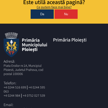
Este utilă această pagină?
Ce putem face mai bine?
Da
Nu
Primăria Ploiești
Adresă:
Piata Eroilor nr.1A, Muncipiul
Ploiesti, Judetul Prahova, cod
postal 100006
Telefon:
|
+4 0244 516 699
+4 0244 595
063
|
+4 0244 984
+4 0752 027 539
Email: