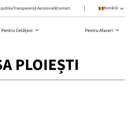
Română
 publice
Transparență decizională
Contact
Pentru Cetățeni
Pentru Afaceri
 SA PLOIEȘTI