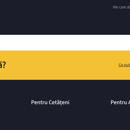
We care ab
ă?
Ce put
Pentru Cetățeni
Pentru 