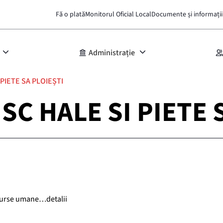
Fă o plată
Monitorul Oficial Local
Documente și informații
Administrație
I PIETE SA PLOIEȘTI
 – SC HALE SI PIETE
esurse umane…detalii