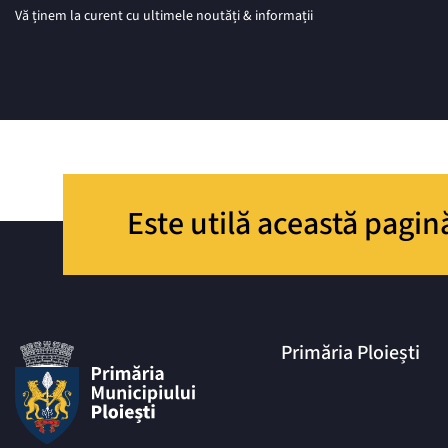
Vă ținem la curent cu ultimele noutăți & informații
Este utilă această pagin
Primăria Ploiești