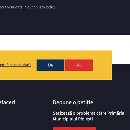
out your data in our privacy policy.
em face mai bine?
Da
Nu
Afaceri
Depune o petiție
Sesizează o problemă către Primăria
Municipiului Ploiești