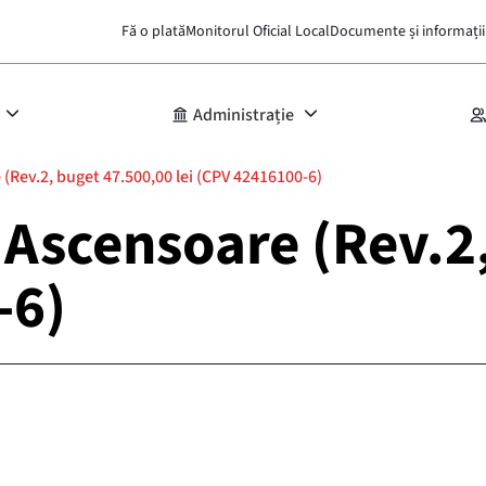
Fă o plată
Monitorul Oficial Local
Documente și informații
Administrație
 (Rev.2, buget 47.500,00 lei (CPV 42416100-6)
– Ascensoare (Rev.
-6)