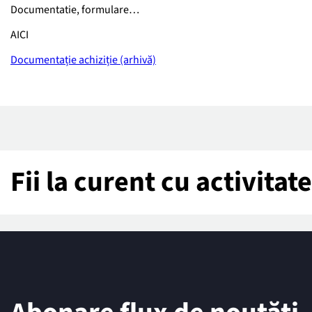
Documentatie, formulare…
AICI
Documentație achiziție (arhivă)
Fii la curent cu activita