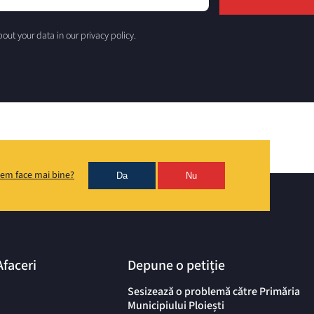
out your data in our privacy policy.
em face mai bine?
Da
Nu
Afaceri
Depune o petiție
Sesizează o problemă către Primăria
Municipiului Ploiești