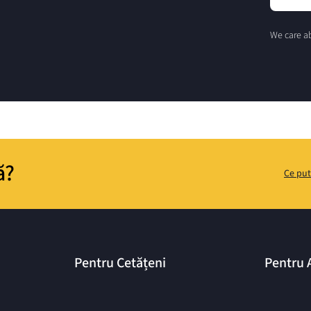
We care ab
ă?
Ce put
Pentru Cetățeni
Pentru 