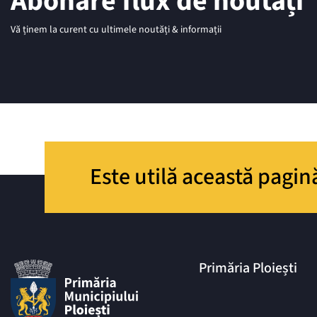
Abonare flux de noutăți
Vă ținem la curent cu ultimele noutăți & informații
Este utilă această pagin
Primăria Ploiești