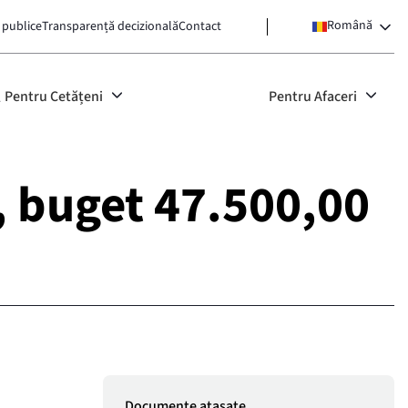
Română
 publice
Transparență decizională
Contact
Pentru Cetățeni
Pentru Afaceri
2, buget 47.500,00
Documente atașate