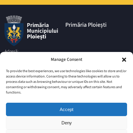
Primăria Ploiești
Adresă:
Piata Eroilor nr.1A, Muncipiul
Manage Consent
Ploiesti, Judetul Prahova, cod
postal 100006
To provide the best experiences, we use technologies like cookies to store and/or
access device information. Consenting to these technologies will allow us to
Telefon:
process data such as browsing behaviour or unique IDs on this site. Not
|
+4 0244 516 699
+4 0244 595
consenting or withdrawing consent, may adversely affect certain features and
063
|
functions.
+4 0244 984
+4 0752 027 539
Email:
Accept
comunicare@ploiesti.ro
Deny