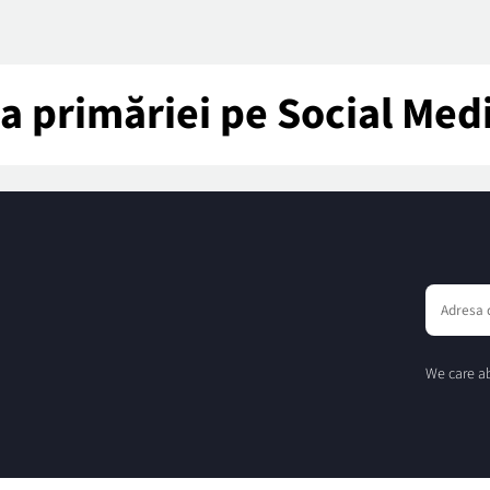
tea primăriei pe Social Med
We care ab