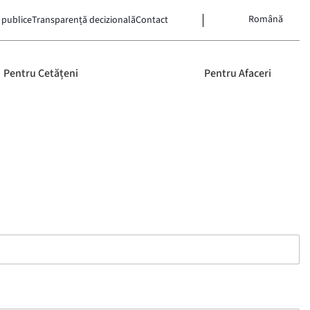
Română
 publice
Transparență decizională
Contact
Pentru Cetățeni
Pentru Afaceri