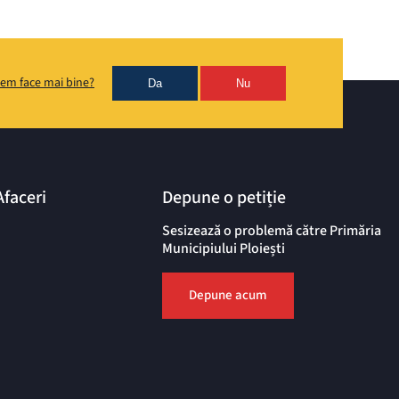
em face mai bine?
Da
Nu
Afaceri
Depune o petiție
Sesizează o problemă către Primăria
Municipiului Ploiești
Depune acum