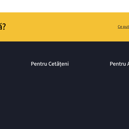
ă?
Ce put
Pentru Cetățeni
Pentru 