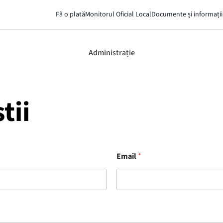
Fă o plată
Monitorul Oficial Local
Documente și informații
Administrație
tii
Email
*