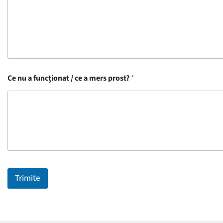
Ce nu a funcționat / ce a mers prost?
*
Trimite