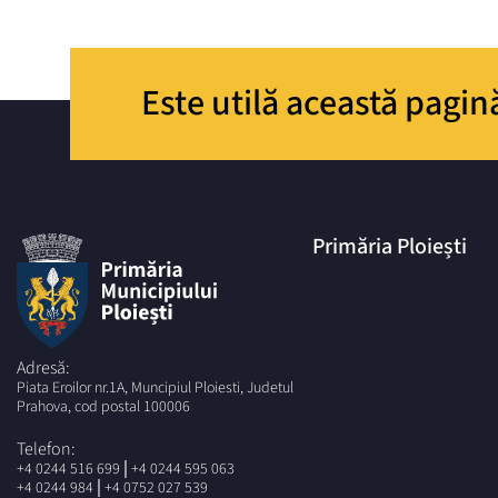
Este utilă această pagin
Primăria Ploiești
Adresă:
Piata Eroilor nr.1A, Muncipiul Ploiesti, Judetul
Prahova, cod postal 100006
Telefon:
|
+4 0244 516 699
+4 0244 595 063
|
+4 0244 984
+4 0752 027 539