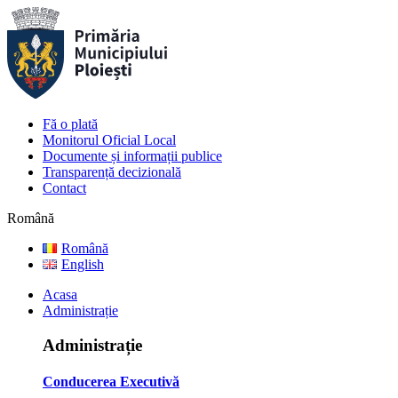
Fă o plată
Monitorul Oficial Local
Documente și informații publice
Transparență decizională
Contact
Română
Română
English
Acasa
Administrație
Administrație
Conducerea Executivă