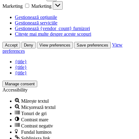
Marketing
Marketing
Gestionează opțiunile
Gestionează serviciile
Gestionează {vendor_count} furnizori
Citește mai multe despre aceste scopuri
View
Accept
Deny
View preferences
Save preferences
preferences
{title}
{title}
{title}
Manage consent
Accessibility
Mărește textul
Micșorează textul
Tonuri de gri
Contrast mare
Contrast negativ
Fundal luminos
Subliniaza link