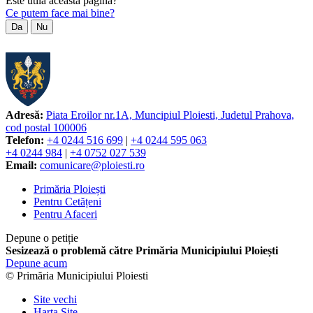
Este utilă această pagină?
Ce putem face mai bine?
Da
Nu
Adresă:
Piata Eroilor nr.1A, Muncipiul Ploiesti, Judetul Prahova,
cod postal 100006
Telefon:
+4 0244 516 699
|
+4 0244 595 063
+4 0244 984
|
+4 0752 027 539
Email:
comunicare@ploiesti.ro
Primăria Ploiești
Pentru Cetățeni
Pentru Afaceri
Depune o petiție
Sesizează o problemă către Primăria Municipiului Ploiești
Depune acum
© Primăria Municipiului Ploiesti
Site vechi
Harta Site