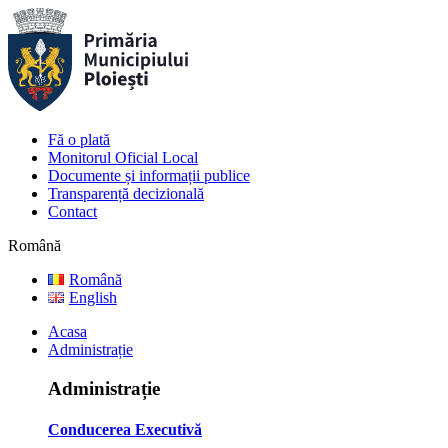
Fă o plată
Monitorul Oficial Local
Documente și informații publice
Transparență decizională
Contact
Română
Română
English
Acasa
Administrație
Administrație
Conducerea Executivă