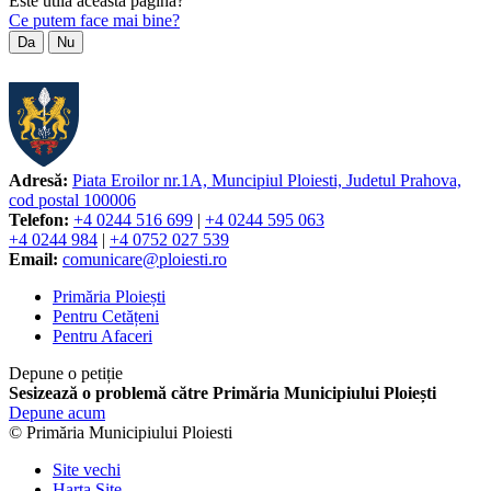
Este utilă această pagină?
Ce putem face mai bine?
Da
Nu
Adresă:
Piata Eroilor nr.1A, Muncipiul Ploiesti, Judetul Prahova,
cod postal 100006
Telefon:
+4 0244 516 699
|
+4 0244 595 063
+4 0244 984
|
+4 0752 027 539
Email:
comunicare@ploiesti.ro
Primăria Ploiești
Pentru Cetățeni
Pentru Afaceri
Depune o petiție
Sesizează o problemă către Primăria Municipiului Ploiești
Depune acum
© Primăria Municipiului Ploiesti
Site vechi
Harta Site