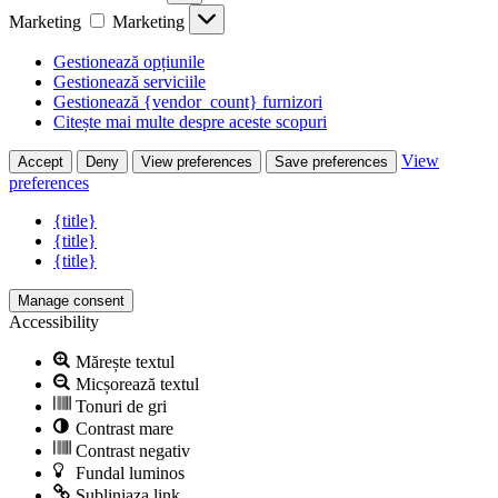
Marketing
Marketing
Gestionează opțiunile
Gestionează serviciile
Gestionează {vendor_count} furnizori
Citește mai multe despre aceste scopuri
View
Accept
Deny
View preferences
Save preferences
preferences
{title}
{title}
{title}
Manage consent
Accessibility
Mărește textul
Micșorează textul
Tonuri de gri
Contrast mare
Contrast negativ
Fundal luminos
Subliniaza link