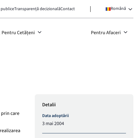
Română
 publice
Transparență decizională
Contact
Pentru Cetățeni
Pentru Afaceri
Detalii
 prin care
Data adoptării
3 mai 2004
 realizarea