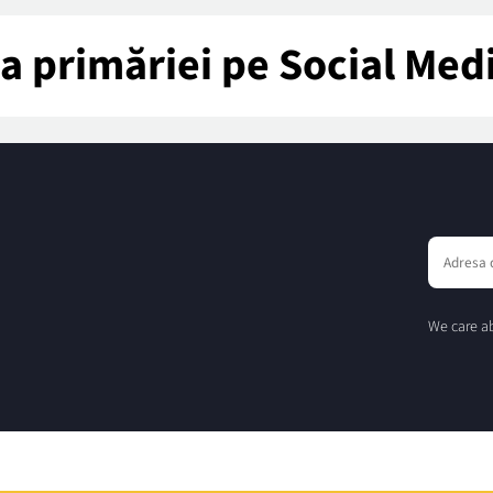
tea primăriei pe Social Med
We care ab