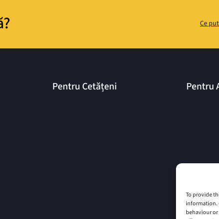
ă?
Ce put
Pentru Cetățeni
Pentru 
To provide th
information. 
behaviour or 