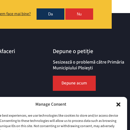
em face mai bine?
Da
Nu
Afaceri
Depune o petiție
Sesizează o problemă către Primăria
Municipiului Ploiești
Depune acum
Manage Consent
e best experiences, we use technologies like cookies to store and/or access device
Consenting to these technologies will allow us to process data such as browsing
unique IDs on this site. Not consenting or withdrawing consent, may adversely