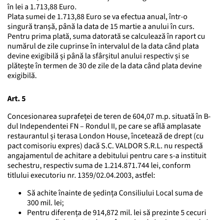
în lei a 1.713,88 Euro.
Plata sumei de 1.713,88 Euro se va efectua anual, într-o
singură tranșă, până la data de 15 martie a anului în curs.
Pentru prima plată, suma datorată se calculează în raport cu
numărul de zile cuprinse în intervalul de la data când plata
devine exigibilă și până la sfârșitul anului respectiv și se
plătește în termen de 30 de zile de la data când plata devine
exigibilă.
Art. 5
Concesionarea suprafeței de teren de 604,07 m.p. situată în B-
dul Independentei FN – Rondul II, pe care se află amplasate
restaurantul și terasa London House, încetează de drept (cu
pact comisoriu expres) dacă S.C. VALDOR S.R.L. nu respectă
angajamentul de achitare a debitului pentru care s-a instituit
sechestru, respectiv suma de 1.214.871.744 lei, conform
titlului executoriu nr. 1359/02.04.2003, astfel:
Să achite înainte de ședința Consiliului Local suma de
300 mil. lei;
Pentru diferența de 914,872 mil. lei să prezinte 5 cecuri