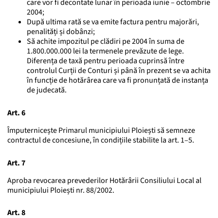
care vor fi decontate lunar în perioada iunie – octombrie
2004;
După ultima rată se va emite factura pentru majorări,
penalități și dobânzi;
Să achite impozitul pe clădiri pe 2004 în suma de
1.800.000.000 lei la termenele prevăzute de lege.
Diferența de taxă pentru perioada cuprinsă între
controlul Curții de Conturi și până în prezent se va achita
în funcție de hotărârea care va fi pronunțată de instanța
de judecată.
Art. 6
Împuternicește Primarul municipiului Ploiești să semneze
contractul de concesiune, în condițiile stabilite la art. 1–5.
Art. 7
Aproba revocarea prevederilor Hotărârii Consiliului Local al
municipiului Ploiești nr. 88/2002.
Art. 8