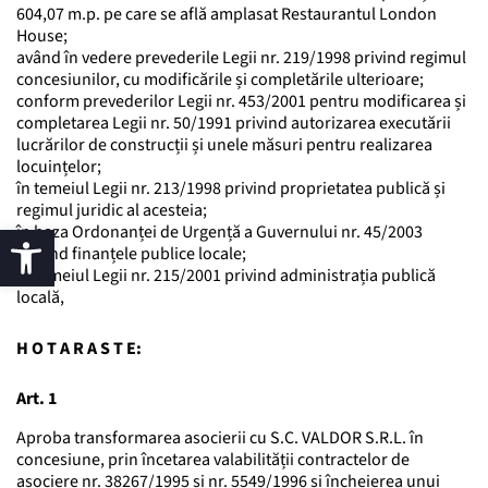
604,07 m.p. pe care se află amplasat Restaurantul London
House;
având în vedere prevederile Legii nr. 219/1998 privind regimul
concesiunilor, cu modificările și completările ulterioare;
conform prevederilor Legii nr. 453/2001 pentru modificarea și
completarea Legii nr. 50/1991 privind autorizarea executării
lucrărilor de construcții și unele măsuri pentru realizarea
locuințelor;
în temeiul Legii nr. 213/1998 privind proprietatea publică și
regimul juridic al acesteia;
în baza Ordonanței de Urgență a Guvernului nr. 45/2003
privind finanțele publice locale;
în temeiul Legii nr. 215/2001 privind administrația publică
locală,
H O T A R A S T E:
Art. 1
Aproba transformarea asocierii cu S.C. VALDOR S.R.L. în
concesiune, prin încetarea valabilității contractelor de
asociere nr. 38267/1995 și nr. 5549/1996 și încheierea unui