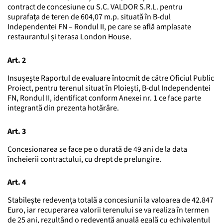
contract de concesiune cu S.C. VALDOR S.R.L. pentru
suprafața de teren de 604,07 m.p. situată în B-dul
Independentei FN – Rondul II, pe care se află amplasate
restaurantul și terasa London House.
Art. 2
Insușește Raportul de evaluare întocmit de către Oficiul Public
Proiect, pentru terenul situat în Ploiești, B-dul Independentei
FN, Rondul II, identificat conform Anexei nr. 1 ce face parte
integrantă din prezenta hotărâre.
Art. 3
Concesionarea se face pe o durată de 49 ani de la data
încheierii contractului, cu drept de prelungire.
Art. 4
Stabilește redevența totală a concesiunii la valoarea de 42.847
Euro, iar recuperarea valorii terenului se va realiza în termen
de 25 ani, rezultând o redevență anuală egală cu echivalentul