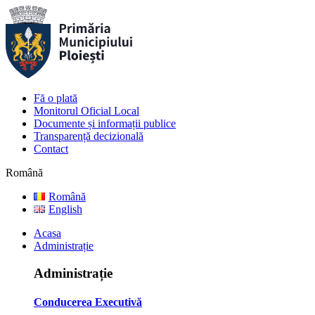
Fă o plată
Monitorul Oficial Local
Documente și informații publice
Transparență decizională
Contact
Română
Română
English
Acasa
Administrație
Administrație
Conducerea Executivă