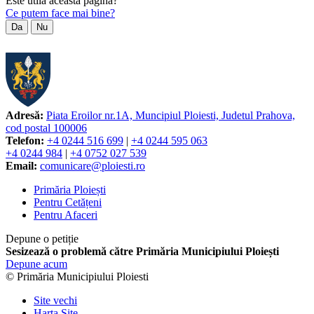
Este utilă această pagină?
Ce putem face mai bine?
Da
Nu
Adresă:
Piata Eroilor nr.1A, Muncipiul Ploiesti, Judetul Prahova,
cod postal 100006
Telefon:
+4 0244 516 699
|
+4 0244 595 063
+4 0244 984
|
+4 0752 027 539
Email:
comunicare@ploiesti.ro
Primăria Ploiești
Pentru Cetățeni
Pentru Afaceri
Depune o petiție
Sesizează o problemă către Primăria Municipiului Ploiești
Depune acum
© Primăria Municipiului Ploiesti
Site vechi
Harta Site