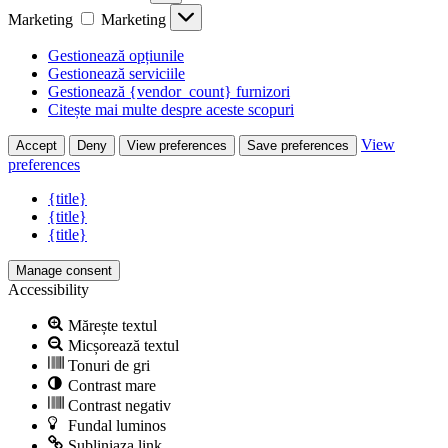
Marketing
Marketing
Gestionează opțiunile
Gestionează serviciile
Gestionează {vendor_count} furnizori
Citește mai multe despre aceste scopuri
View
Accept
Deny
View preferences
Save preferences
preferences
{title}
{title}
{title}
Manage consent
Accessibility
Mărește textul
Micșorează textul
Tonuri de gri
Contrast mare
Contrast negativ
Fundal luminos
Subliniaza link