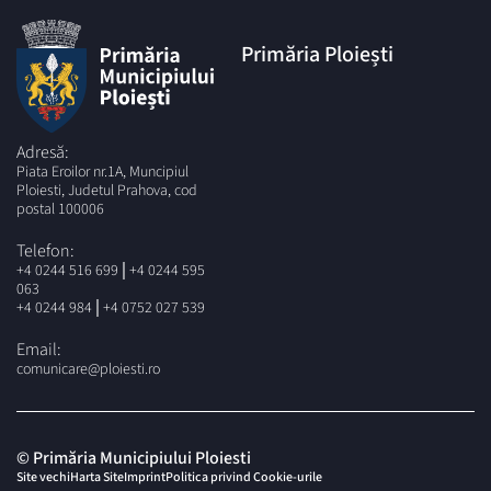
Primăria Ploiești
Adresă:
Piata Eroilor nr.1A, Muncipiul
Ploiesti, Judetul Prahova, cod
postal 100006
Telefon:
|
+4 0244 516 699
+4 0244 595
063
|
+4 0244 984
+4 0752 027 539
Email:
comunicare@ploiesti.ro
© Primăria Municipiului Ploiesti
Site vechi
Harta Site
Imprint
Politica privind Cookie-urile