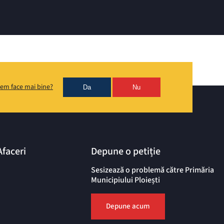
em face mai bine?
Da
Nu
Afaceri
Depune o petiție
Sesizează o problemă către Primăria
Municipiului Ploiești
Depune acum