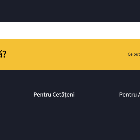
ă?
Ce put
Pentru Cetățeni
Pentru 