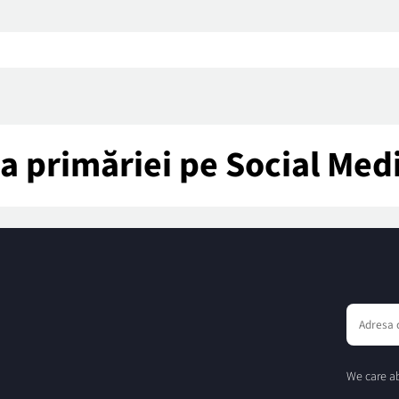
tea primăriei pe Social Med
We care ab