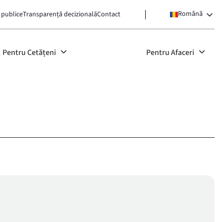
Română
 publice
Transparență decizională
Contact
Pentru Cetățeni
Pentru Afaceri