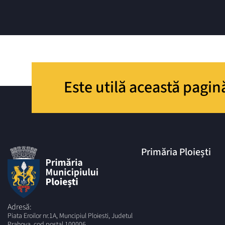
Este utilă această pagin
Primăria Ploiești
Adresă:
Piata Eroilor nr.1A, Muncipiul Ploiesti, Judetul
Prahova, cod postal 100006