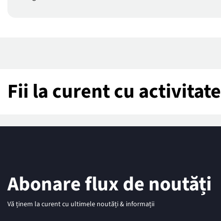
Fii la curent cu activita
Abonare flux de noutăți
Vă ținem la curent cu ultimele noutăți & informații