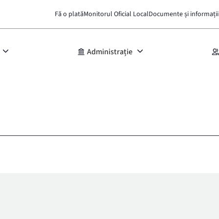
Fă o plată
Monitorul Oficial Local
Documente și informații
Administrație